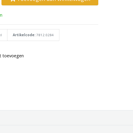
n
l
Artikelcode:
7812.0284
st toevoegen