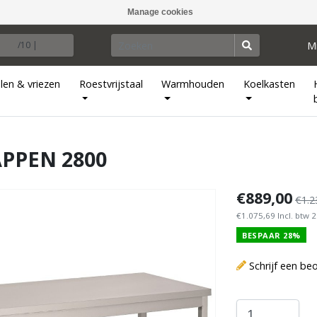
Manage cookies
M
/10 |
len & vriezen
Roestvrijstaal
Warmhouden
Koelkasten
APPEN 2800
€889,00
€1.2
€1.075,69 Incl. btw 
BESPAAR 28%
Schrijf een be