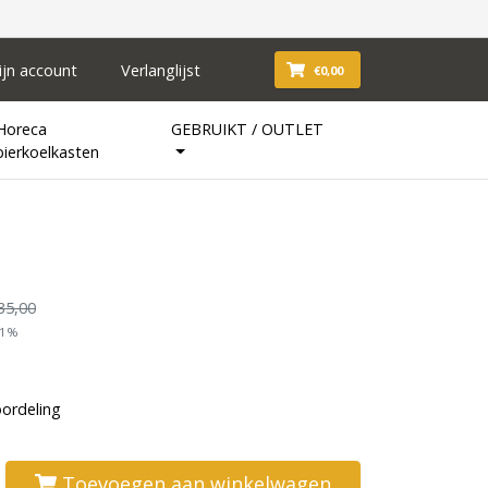
ijn account
Verlanglijst
€0,00
Horeca
GEBRUIKT / OUTLET
bierkoelkasten
35,00
21%
oordeling
Toevoegen aan winkelwagen