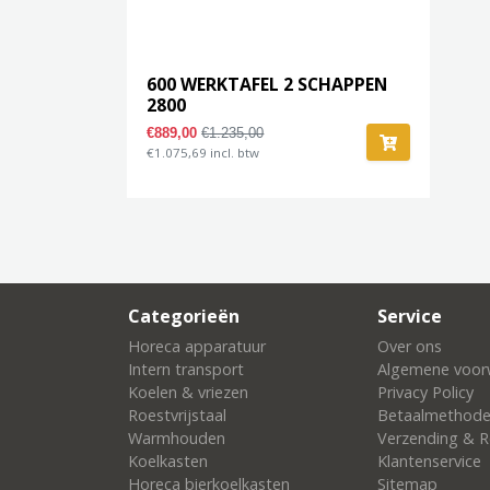
600 WERKTAFEL 2 SCHAPPEN
2800
€889,00
€1.235,00
€1.075,69 incl. btw
Categorieën
Service
Horeca apparatuur
Over ons
Intern transport
Algemene voor
Koelen & vriezen
Privacy Policy
Roestvrijstaal
Betaalmethod
Warmhouden
Verzending & R
Koelkasten
Klantenservice
Horeca bierkoelkasten
Sitemap