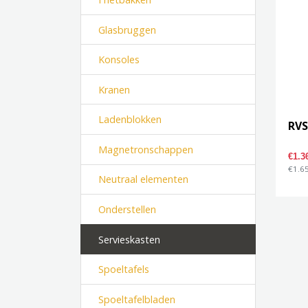
Glasbruggen
Konsoles
Kranen
Ladenblokken
RVS
Magnetronschappen
€1.3
€1.65
Neutraal elementen
Onderstellen
Servieskasten
Spoeltafels
Spoeltafelbladen