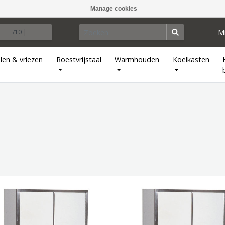
Manage cookies
M
/10 |
len & vriezen
Roestvrijstaal
Warmhouden
Koelkasten