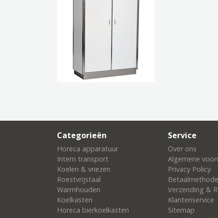
Categorieën
Service
Horeca apparatuur
Over ons
Intern transport
Algemene voor
Koelen & vriezen
Privacy Policy
Roestvrijstaal
Betaalmethod
Warmhouden
Verzending & R
Koelkasten
Klantenservice
Horeca bierkoelkasten
Sitemap