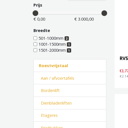
Prijs
€ 0,00
€ 3.000,00
Breedte
501-1000mm
2
1001-1500mm
1
1501-2000mm
1
RVS
Roestvrijstaal
€1.7
€2.14
Aan / afvoertafels
Bordenlift
Dienbladenliften
Etageres
Frietbakken