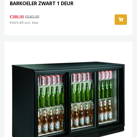
BARKOELER ZWART 1 DEUR
€388,00
€540,00
€469,48 incl. btw