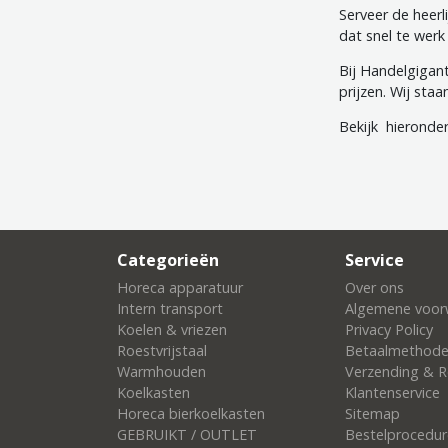
Serveer de heerl
dat snel te werk
Bij Handelgigant
prijzen. Wij sta
Bekijk hieronder
Categorieën
Service
Horeca apparatuur
Over ons
Intern transport
Algemene voor
Koelen & vriezen
Privacy Policy
Roestvrijstaal
Betaalmethod
Warmhouden
Verzending & R
Koelkasten
Klantenservice
Horeca bierkoelkasten
Sitemap
GEBRUIKT / OUTLET
Bestelprocedur