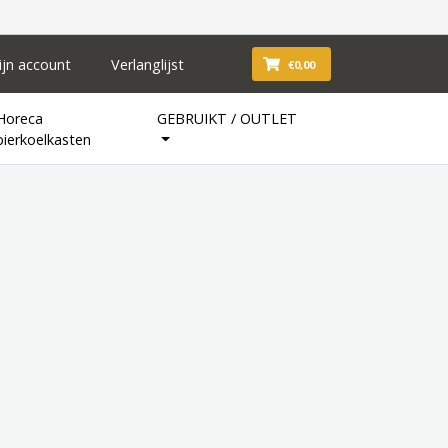
ijn account
Verlanglijst
€0,00
Horeca
GEBRUIKT / OUTLET
bierkoelkasten