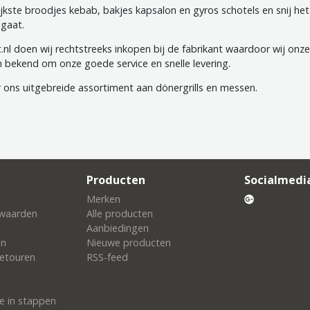
ijkste broodjes kebab, bakjes kapsalon en gyros schotels en snij het
 gaat.
.nl doen wij rechtstreeks inkopen bij de fabrikant waardoor wij on
an bekend om onze goede service en snelle levering.
 ons uitgebreide assortiment aan dönergrills en messen.
Producten
Socialmedi
Merken
waarden
Alle producten
Aanbiedingen
en
Nieuwe producten
etouren
RSS-feed
e in stappen