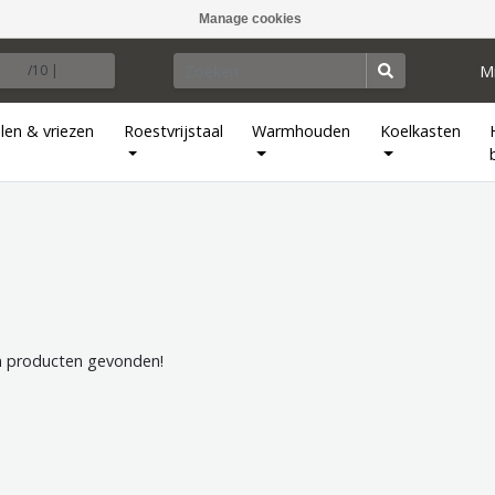
Manage cookies
M
/10 |
len & vriezen
Roestvrijstaal
Warmhouden
Koelkasten
 producten gevonden!