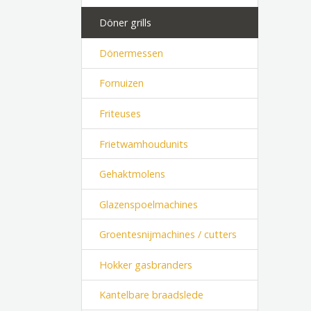
Döner grills
Dönermessen
Fornuizen
Friteuses
Frietwamhoudunits
Gehaktmolens
Glazenspoelmachines
Groentesnijmachines / cutters
Hokker gasbranders
Kantelbare braadslede