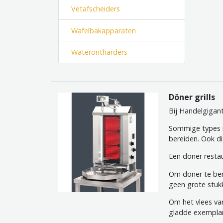
Vetafscheiders
Wafelbakapparaten
Waterontharders
Döner grills
Bij Handelgigant
Sommige types r
bereiden. Ook di
Een döner restau
Om döner te bere
geen grote stuk
Om het vlees van
gladde exemplar