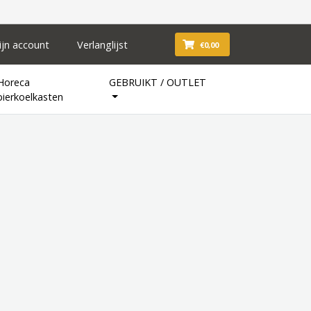
ijn account
Verlanglijst
€0,00
Horeca
GEBRUIKT / OUTLET
bierkoelkasten