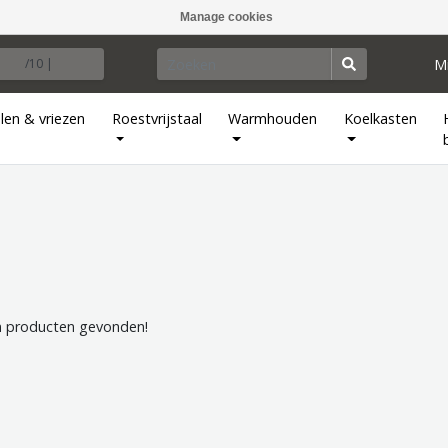
Manage cookies
M
/10 |
len & vriezen
Roestvrijstaal
Warmhouden
Koelkasten
 producten gevonden!