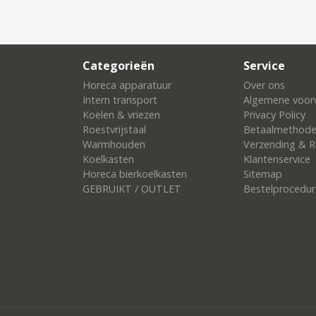
Categorieën
Service
Horeca apparatuur
Over ons
Intern transport
Algemene voor
Koelen & vriezen
Privacy Policy
Roestvrijstaal
Betaalmethod
Warmhouden
Verzending & R
Koelkasten
Klantenservice
Horeca bierkoelkasten
Sitemap
GEBRUIKT / OUTLET
Bestelprocedur