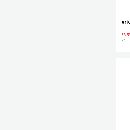
Vri
€3.5
€4.35