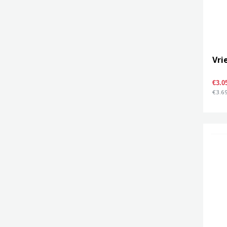
Vri
€3.0
€3.69