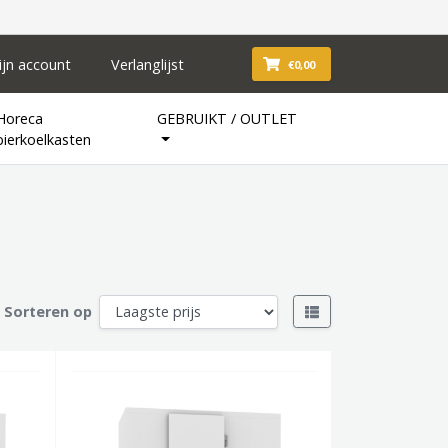
ijn account
Verlanglijst
€0,00
Horeca
GEBRUIKT / OUTLET
bierkoelkasten
Sorteren op