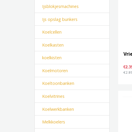
Ijsblokjesmachines
Ijs opslag bunkers
Koelcellen
Koelkasten
Vri
koelkisten
€2.3
Koelmotoren
€2.89
Koeltoonbanken
Koelvitrines
Koelwerkbanken
Melkkoelers