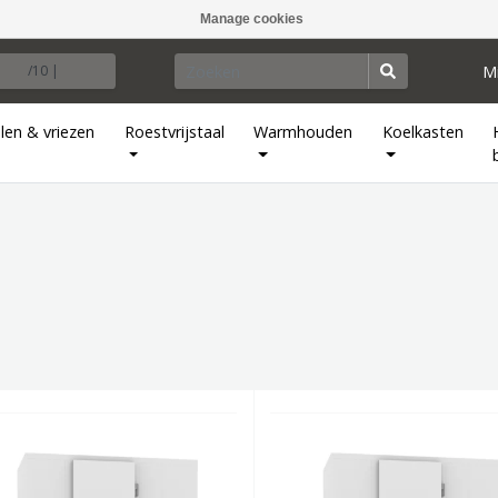
Manage cookies
M
/10 |
len & vriezen
Roestvrijstaal
Warmhouden
Koelkasten