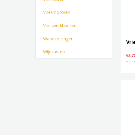
Vriesmotoren
Vrieswerkbanken
Wandkoelingen
Vri
Wijnkasten
€2.7
€3.32