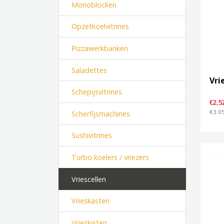
Monoblocken
Opzetkoelvitrines
Pizzawerkbanken
Saladettes
Vri
Schepijsvitrines
€2.5
€3.05
Scherfijsmachines
Sushivitrines
Turbo koelers / vriezers
Vriescellen
Vrieskasten
Vrieskisten