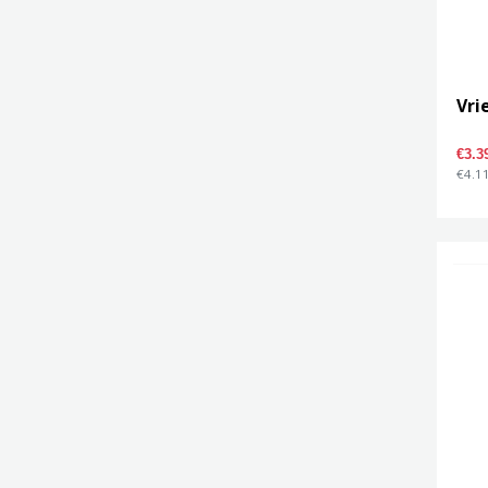
Vri
€3.3
€4.11