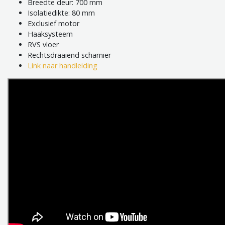
Breedte deur: 700 mm
Isolatiedikte: 80 mm
Exclusief motor
Haaksysteem
RVS vloer
Rechtsdraaiend scharnier
Link naar handleiding