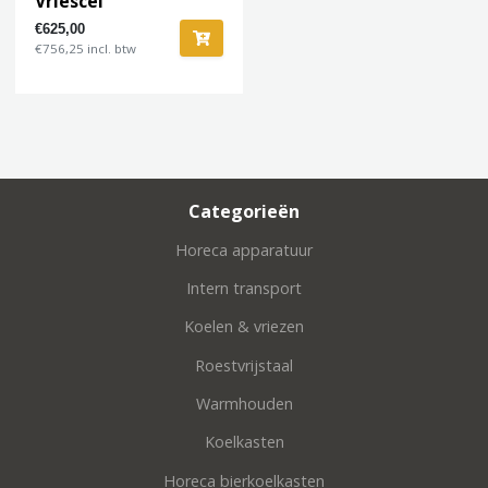
Vriescel
€625,00
€756,25 incl. btw
Categorieën
Horeca apparatuur
Intern transport
Koelen & vriezen
Roestvrijstaal
Warmhouden
Koelkasten
Horeca bierkoelkasten