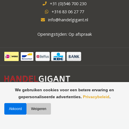
+31 (0)546 700 230
+316 83 06 27 77
info@handelgigant.nl
Openingstijden: Op afspraak
We gebruiken cookies voor een betere ervaring en
gepersonaliseerde advertenties.
Privacybeleid
.
Akkoord
Weigeren
©
Handelgigant uw specialist in
Theme by
Butterstreet 21
horeca apparatuur, koelcellen,
vriescellen
2026