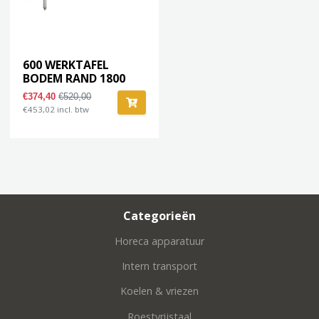
600 WERKTAFEL
BODEM RAND 1800
€374,40
€520,00
€453,02 incl. btw
Categorieën
Horeca apparatuur
Intern transport
Koelen & vriezen
Roestvrijstaal