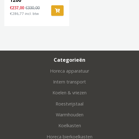
€237,00
€330,00
€286,77 incl. btw
Categorieën
Horeca apparatuur
Intern transport
Koelen & vriezen
Roestvrijstaal
Warmhouden
Koelkasten
Horeca bierkoelkasten