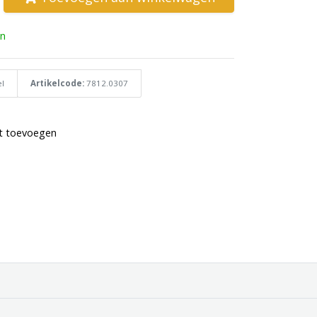
n
l
Artikelcode:
7812.0307
st toevoegen