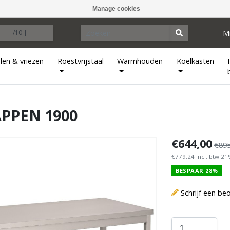
Manage cookies
M
/10 |
len & vriezen
Roestvrijstaal
Warmhouden
Koelkasten
APPEN 1900
€644,00
€895
€779,24 Incl. btw 2
BESPAAR 28%
Schrijf een be