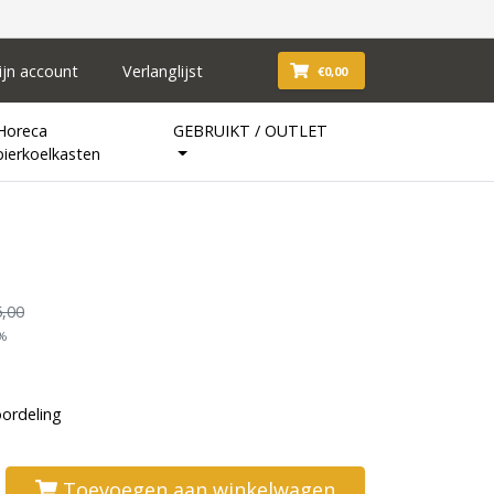
ijn account
Verlanglijst
€0,00
Horeca
GEBRUIKT / OUTLET
bierkoelkasten
,00
1%
oordeling
Toevoegen aan winkelwagen