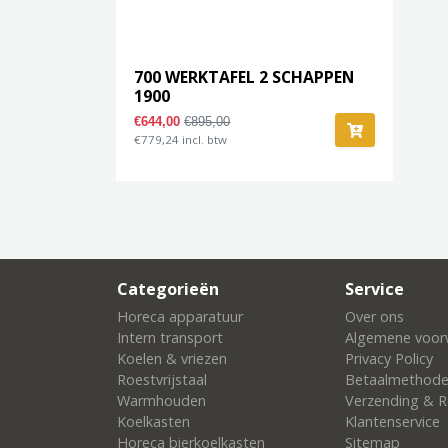
700 WERKTAFEL 2 SCHAPPEN
1900
€644,00
€895,00
€779,24 incl. btw
Categorieën
Service
Horeca apparatuur
Over ons
Intern transport
Algemene voor
Koelen & vriezen
Privacy Policy
Roestvrijstaal
Betaalmethod
Warmhouden
Verzending & R
Koelkasten
Klantenservice
Horeca bierkoelkasten
Sitemap