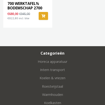
700 WERKTAFEL½
BODEMSCHAP 2700
€680,00
€945,00
€822,80 incl. btw
Categorieën
Horeca apparatuur
Intern transport
Koelen & vriezen
Roestvrijstaal
Warmhouden
Koelkasten