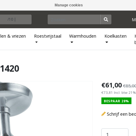
Manage cookies
M
/10 |
len & vriezen
Roestvrijstaal
Warmhouden
Koelkasten
1420
€61,00
€85,0
€73,81 Incl. btw 21%
BESPAAR 28%
Schrijf een be