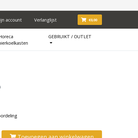
ijn account
Verlanglijst
€0,00
Horeca
GEBRUIKT / OUTLET
bierkoelkasten
0
oordeling
Toevoegen aan winkelwagen