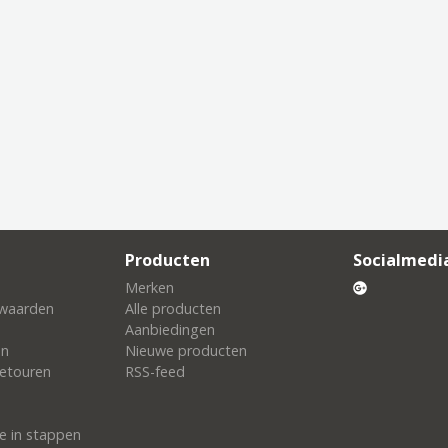
Producten
Socialmedi
Merken
waarden
Alle producten
Aanbiedingen
en
Nieuwe producten
etouren
RSS-feed
e in stappen