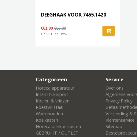
DEEGHAAK VOOR 7455.1420
€61,00
€85,00
€73,81 incl. btw
Categorieën
Service
Horeca apparatuur
Over ons
Intern transport
Algemene voor
Koelen & vriezen
Privacy Policy
Roestvrijstaal
Betaalmethod
Warmhouden
Verzending & R
Koelkasten
Klantenservice
Horeca bierkoelkasten
Sitemap
GEBRUIKT / OUTLET
Bestelprocedur