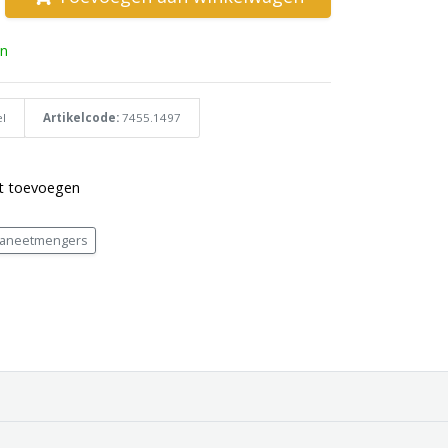
n
l
Artikelcode:
7455.1497
st toevoegen
laneetmengers