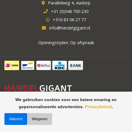
Parallelweg 4, Aadorp
+31 (0)546 700 230
+316 83 06 27 77
info@handelgigant.nl
Openingstijden: Op afspraak
We gebruiken cookies voor een betere ervaring en
gepersonaliseerde advertenties.
Privacybeleid
.
Akkoord
Weigeren
©
Handelgigant uw specialist in
Theme by
Butterstreet 21
horeca apparatuur, koelcellen,