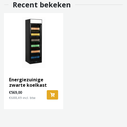
Recent bekeken
Energiezuinige
zwarte koelkast
Tefcold
€569,00
€688,49 incl. btw