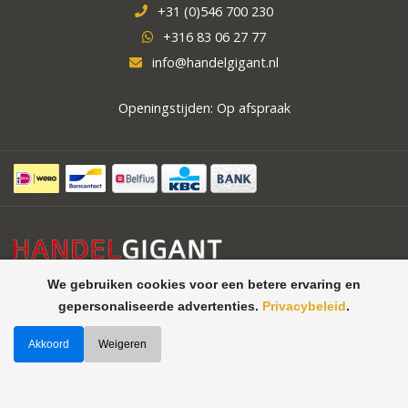
+31 (0)546 700 230
+316 83 06 27 77
info@handelgigant.nl
Openingstijden: Op afspraak
We gebruiken cookies voor een betere ervaring en
gepersonaliseerde advertenties.
Privacybeleid
.
Akkoord
Weigeren
©
Handelgigant uw specialist in
Theme by
Butterstreet 21
horeca apparatuur, koelcellen,
vriescellen
2026