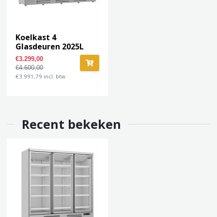
Koelkast 4
Glasdeuren 2025L
JDE-2025R
€3.299,00
€4.600,00
€3.991,79 incl. btw
Recent bekeken