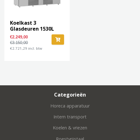
Koelkast 3
Glasdeuren 1530L
JDE-1530R
€2.249,00
€3.150,00
€2.721,29 incl. btw
Categorieën
Horeca apparatuur
Intern transport
Koelen & vriezen
Roestvrijstaal