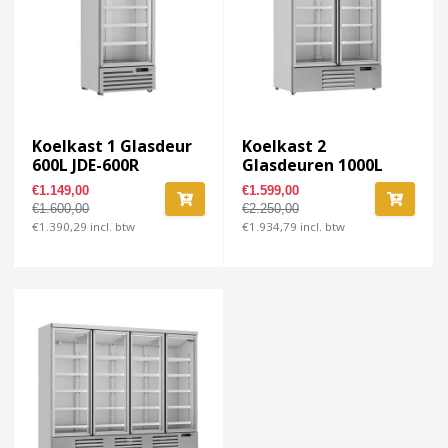
Koelkast 1 Glasdeur
Koelkast 2
600L JDE-600R
Glasdeuren 1000L
JDE-1000R
€1.149,00
€1.599,00
€1.600,00
€2.250,00
€1.390,29 incl. btw
€1.934,79 incl. btw