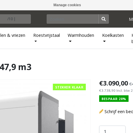
Manage cookies
M
/10 |
len & vriezen
Roestvrijstaal
Warmhouden
Koelkasten
47,9 m3
€3.090,00
€
STEKKER KLAAR
€3.738,90 Incl. btw 
BESPAAR 28%
Schrijf een be