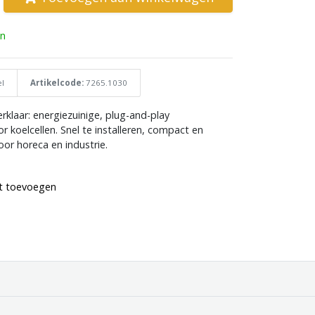
n
l
Artikelcode:
7265.1030
klaar: energiezuinige, plug-and-play
r koelcellen. Snel te installeren, compact en
voor horeca en industrie.
st toevoegen