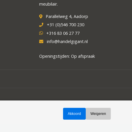
meubilair.
Parallelweg 4, Aadorp
+31 (0)546 700 230
+316 83 06 27 77
info@handelgigant.nl
Openingstijden: Op afspraak
Akkoord
Weigeren
Theme by
Butterstreet 21