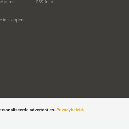
etouren
RSS-feed
e in stappen
ersonaliseerde advertenties.
Privacybeleid
.
en, vriescellen
2026