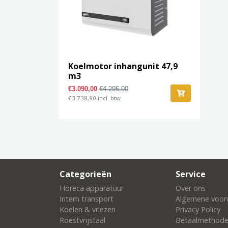
Koelmotor inhangunit 47,9
m3
€3.090,00
€4.295,00
€3.738,90 incl. btw
Categorieën
Service
Horeca apparatuur
Over ons
Intern transport
Algemene voor
Koelen & vriezen
Privacy Policy
Roestvrijstaal
Betaalmethod