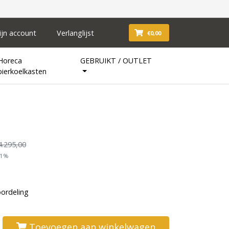
ijn account
Verlanglijst
€0,00
Horeca
GEBRUIKT / OUTLET
bierkoelkasten
4.295,00
21%
oordeling
Toevoegen aan winkelwagen