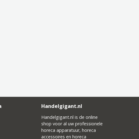
a
Handelgigant.nl
Handelgigant.nl is de online
shop voor al uw professionele
horeca apparatuur, horeca
accessoires en horeca