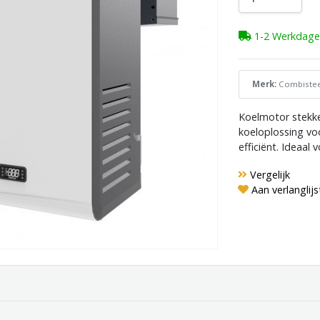
1-2 Werkdage
Merk:
Combistee
Koelmotor stekker
koeloplossing voo
efficiënt. Ideaal 
Vergelijk
Aan verlanglij
STEKKER KLAAR
STEKKER KLAAR