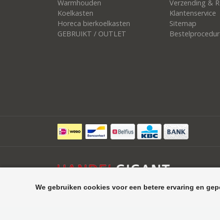
Warmhouden
Verzending & R
Koelkasten
Klantenservice
Horeca bierkoelkasten
Sitemap
GEBRUIKT / OUTLET
Bestelprocedur
We gebruiken cookies voor een betere ervaring en gep
©
Handelgigant uw specialist in horeca apparatuur, koelcell