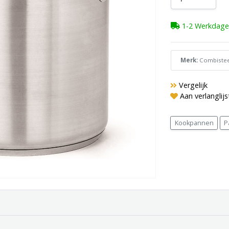
1-2 Werkdage
Merk:
Combistee
Vergelijk
Aan verlanglij
Kookpannen
P