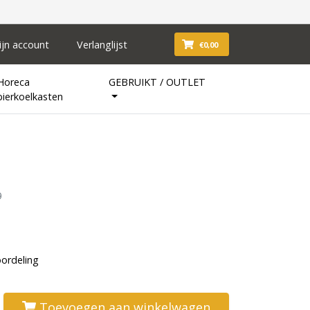
ijn account
Verlanglijst
€0,00
Horeca
GEBRUIKT / OUTLET
bierkoelkasten
0
oordeling
Toevoegen aan winkelwagen