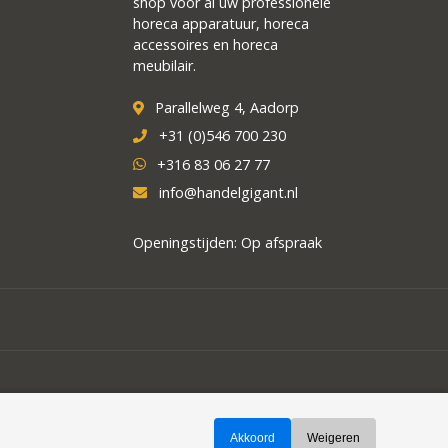
shop voor al uw professionele
horeca apparatuur, horeca
accessoires en horeca
meubilair.
Parallelweg 4, Aadorp
+31 (0)546 700 230
+316 83 06 27 77
info@handelgigant.nl
Openingstijden: Op afspraak
Akkoord
Weigeren