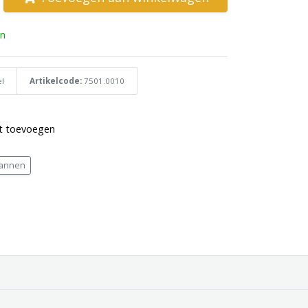
n
l
Artikelcode:
7501.0010
st toevoegen
annen