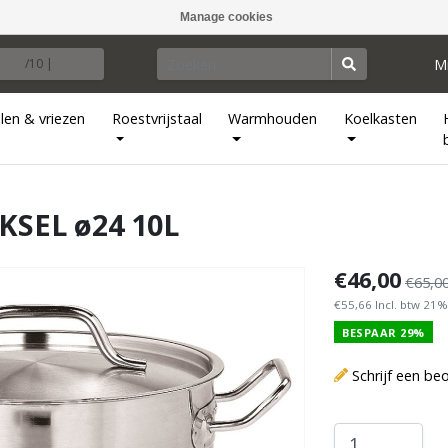
Manage cookies
M
/10 |
len & vriezen
Roestvrijstaal
Warmhouden
Koelkasten
SEL ø24 10L
€46,00
€65,0
€55,66 Incl. btw 21%
BESPAAR 29%
Schrijf een be