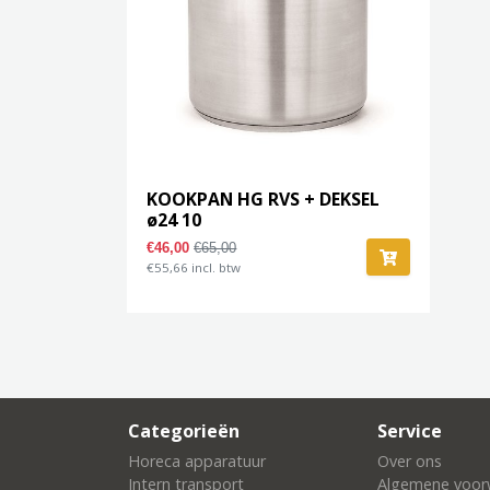
KOOKPAN HG RVS + DEKSEL
ø24 10
€46,00
€65,00
€55,66 incl. btw
Categorieën
Service
Horeca apparatuur
Over ons
Intern transport
Algemene voor