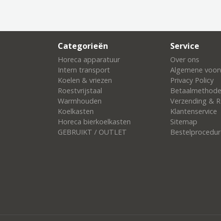
Categorieën
Service
Horeca apparatuur
Over ons
Intern transport
Algemene voor
Koelen & vriezen
Privacy Policy
Roestvrijstaal
Betaalmethod
Warmhouden
Verzending & R
Koelkasten
Klantenservice
Horeca bierkoelkasten
Sitemap
GEBRUIKT / OUTLET
Bestelprocedur