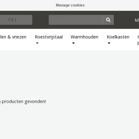
Manage cookies
M
/10 |
len & vriezen
Roestvrijstaal
Warmhouden
Koelkasten
 producten gevonden!