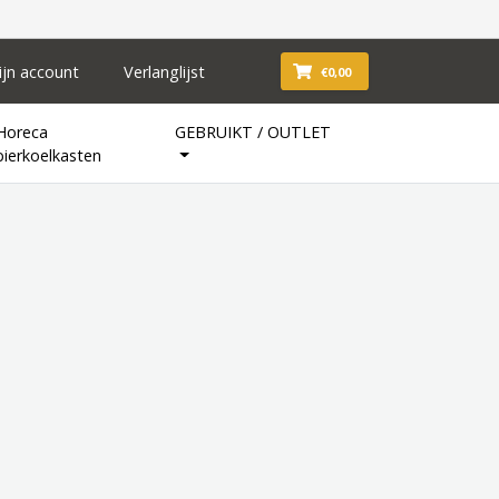
ijn account
Verlanglijst
€0,00
Horeca
GEBRUIKT / OUTLET
bierkoelkasten