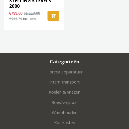
STELLING 5 LEVELS
2000
€799,00
€1.110,00
€966,79 incl. btw
Categorieën
Horeca apparatuur
Intern transport
Koelen & vriezen
Roestvrijstaal
Warmhouden
Koelkasten