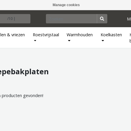
Manage cookies
M
/10 |
len & vriezen
Roestvrijstaal
Warmhouden
Koelkasten
epebakplaten
 producten gevonden!