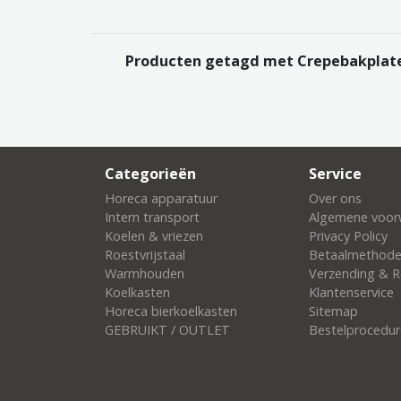
Producten getagd met Crepebakplat
Categorieën
Service
Horeca apparatuur
Over ons
Intern transport
Algemene voor
Koelen & vriezen
Privacy Policy
Roestvrijstaal
Betaalmethod
Warmhouden
Verzending & R
Koelkasten
Klantenservice
Horeca bierkoelkasten
Sitemap
GEBRUIKT / OUTLET
Bestelprocedur