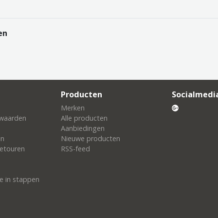
en
Producten
Socialmedi
Merken
waarden
Alle producten
Aanbiedingen
en
Nieuwe producten
etouren
RSS-feed
e in stappen