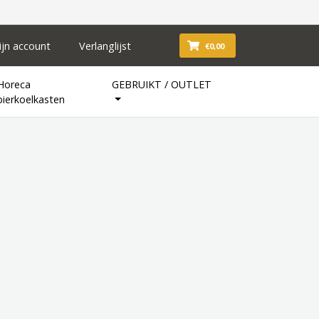
ijn account
Verlanglijst
€0,00
Horeca
GEBRUIKT / OUTLET
bierkoelkasten