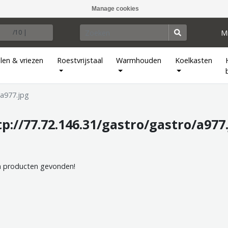
Manage cookies
M
/10 |
len & vriezen
Roestvrijstaal
Warmhouden
Koelkasten
/a977.jpg
://77.72.146.31/gastro/gastro/a977
 producten gevonden!