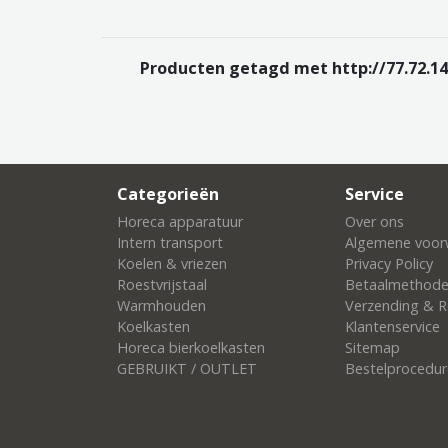
Producten getagd met http://77.72.14
Categorieën
Service
Horeca apparatuur
Over ons
Intern transport
Algemene voor
Koelen & vriezen
Privacy Policy
Roestvrijstaal
Betaalmethod
Warmhouden
Verzending & R
Koelkasten
Klantenservice
Horeca bierkoelkasten
Sitemap
GEBRUIKT / OUTLET
Bestelprocedur