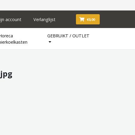
ijn account
Verlanglijst
€0,00
Horeca
GEBRUIKT / OUTLET
bierkoelkasten
.jpg