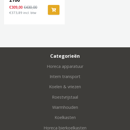
€309,00
€430,00
€373,89 incl. btw
Categorieën
Horeca apparatuur
Intern transport
Koelen & vriezen
Roestvrijstaal
Warmhouden
Koelkasten
Horeca bierkoelkasten