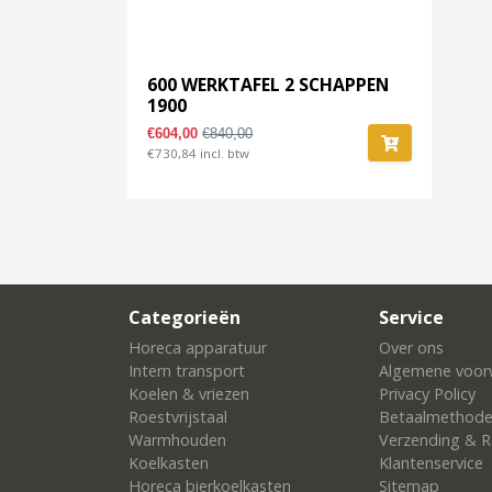
600 WERKTAFEL 2 SCHAPPEN
1900
€604,00
€840,00
€730,84 incl. btw
Categorieën
Service
Horeca apparatuur
Over ons
Intern transport
Algemene voor
Koelen & vriezen
Privacy Policy
Roestvrijstaal
Betaalmethod
Warmhouden
Verzending & R
Koelkasten
Klantenservice
Horeca bierkoelkasten
Sitemap