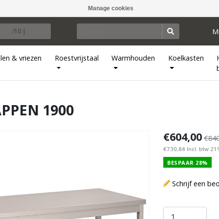
Manage cookies
M
/10 |
len & vriezen
Roestvrijstaal
Warmhouden
Koelkasten
APPEN 1900
€604,00
€840
€730,84 Incl. btw 2
BESPAAR 28%
Schrijf een be