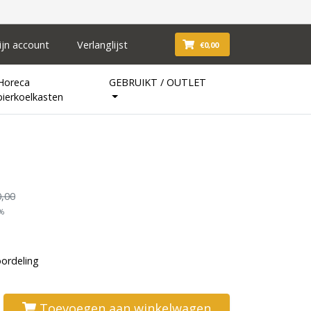
ijn account
Verlanglijst
€0,00
Horeca
GEBRUIKT / OUTLET
bierkoelkasten
,00
1%
oordeling
Toevoegen aan winkelwagen