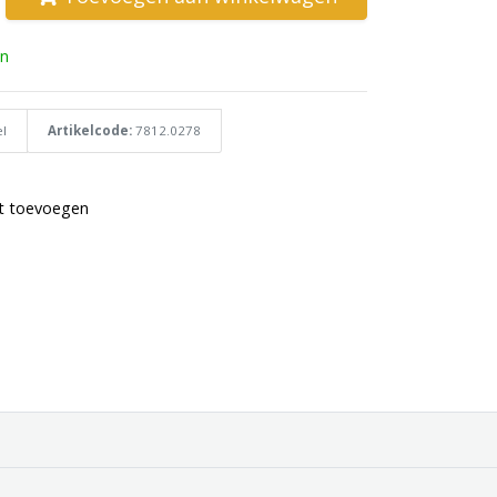
n
l
Artikelcode:
7812.0278
st toevoegen