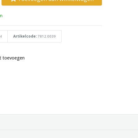
n
l
Artikelcode:
7812.0039
st toevoegen