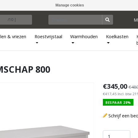
Manage cookies
M
/10 |
len & vriezen
Roestvrijstaal
Warmhouden
Koelkasten
MSCHAP 800
€345,00
€480
€417,45 Incl. btw 2
BESPAAR 28%
Schrijf een be