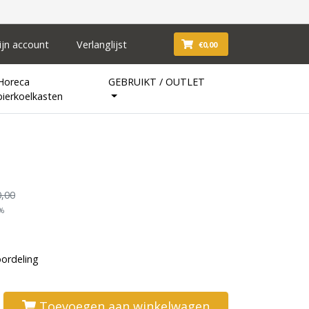
ijn account
Verlanglijst
€0,00
Horeca
GEBRUIKT / OUTLET
bierkoelkasten
,00
1%
oordeling
Toevoegen aan winkelwagen