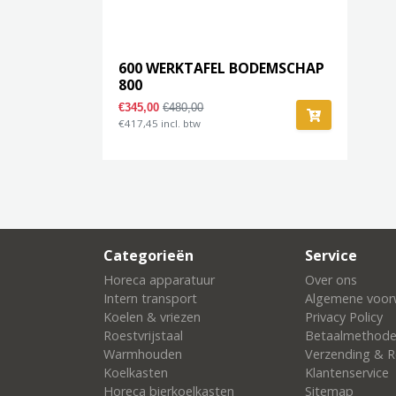
600 WERKTAFEL BODEMSCHAP
800
€345,00
€480,00
€417,45 incl. btw
Categorieën
Service
Horeca apparatuur
Over ons
Intern transport
Algemene voor
Koelen & vriezen
Privacy Policy
Roestvrijstaal
Betaalmethod
Warmhouden
Verzending & R
Koelkasten
Klantenservice
Horeca bierkoelkasten
Sitemap