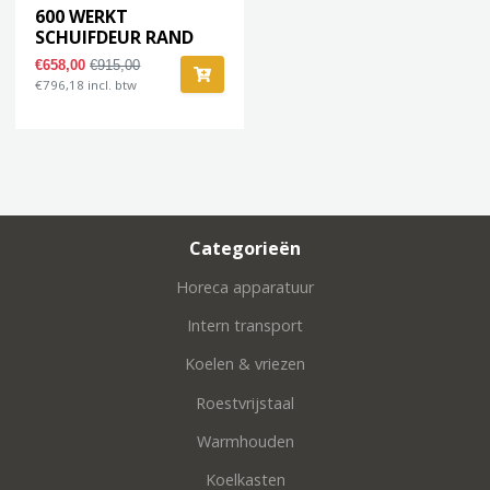
600 WERKT
SCHUIFDEUR RAND
1200
€658,00
€915,00
€796,18 incl. btw
Categorieën
Horeca apparatuur
Intern transport
Koelen & vriezen
Roestvrijstaal
Warmhouden
Koelkasten