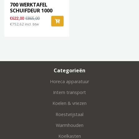
700 WERKTAFEL
SCHUIFDEUR 1000
€622,00
€865,00
€752,62 incl. btw
Categorieën
Horeca apparatuur
Intern transport
Koelen & vriezen
Roestvrijstaal
Warmhouden
Koelkasten