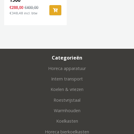
€288,00
€400,00
€348,48 incl. btw
Categorieën
Horeca apparatuur
Intern transport
Koelen & vriezen
Roestvrijstaal
Warmhouden
Koelkasten
Horeca bierkoelkasten