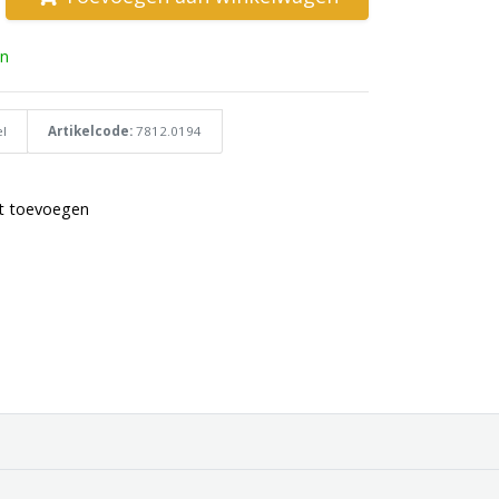
n
l
Artikelcode:
7812.0194
st toevoegen