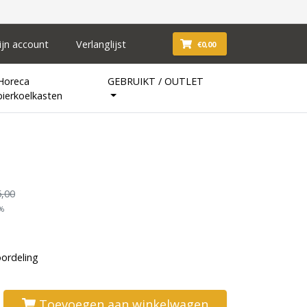
ijn account
Verlanglijst
€0,00
Horeca
GEBRUIKT / OUTLET
bierkoelkasten
,00
1%
oordeling
Toevoegen aan winkelwagen