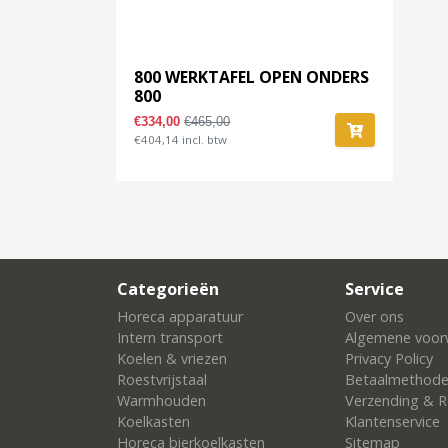
800 WERKTAFEL OPEN ONDERS
800
€334,00
€465,00
€404,14 incl. btw
Categorieën
Service
Horeca apparatuur
Over ons
Intern transport
Algemene voor
Koelen & vriezen
Privacy Policy
Roestvrijstaal
Betaalmethod
Warmhouden
Verzending & R
Koelkasten
Klantenservice
Horeca bierkoelkasten
Sitemap