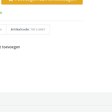
n
l
Artikelcode:
7812.0407
st toevoegen