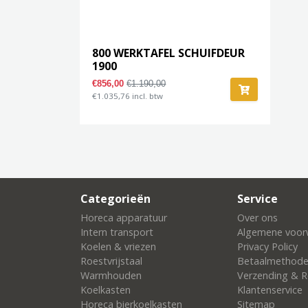
800 WERKTAFEL SCHUIFDEUR
1900
€856,00
€1.190,00
€1.035,76 incl. btw
Categorieën
Service
Horeca apparatuur
Over ons
Intern transport
Algemene voor
Koelen & vriezen
Privacy Policy
Roestvrijstaal
Betaalmethod
Warmhouden
Verzending & R
Koelkasten
Klantenservice
Horeca bierkoelkasten
Sitemap