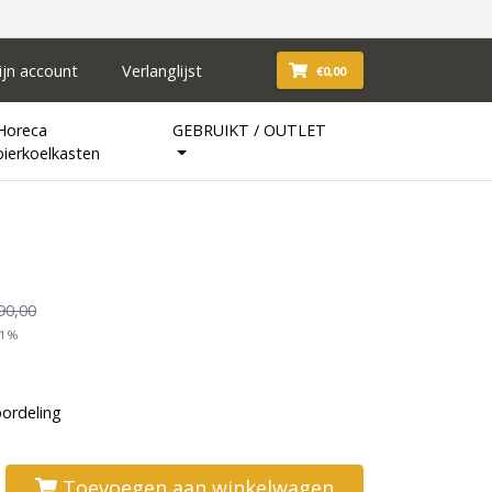
ijn account
Verlanglijst
€0,00
Horeca
GEBRUIKT / OUTLET
bierkoelkasten
90,00
21%
oordeling
Toevoegen aan winkelwagen