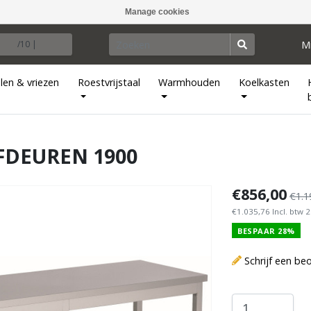
Manage cookies
M
/10 |
len & vriezen
Roestvrijstaal
Warmhouden
Koelkasten
FDEUREN 1900
€856,00
€1.1
€1.035,76 Incl. btw 
BESPAAR 28%
Schrijf een be