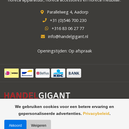
Parallelweg 4, Aadorp
+31 (0)546 700 230
+316 83 06 27 77
info@handelgigant.nl
Openingstijden: Op afspraak
We gebruiken cookies voor een betere ervaring en
gepersonaliseerde advertenties.
Privacybeleid
.
Akkoord
Weigeren
©
Handelgigant uw specialist in
Theme by
Butterstreet 21