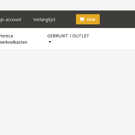
ijn account
Verlanglijst
€0,00
Horeca
GEBRUIKT / OUTLET
bierkoelkasten