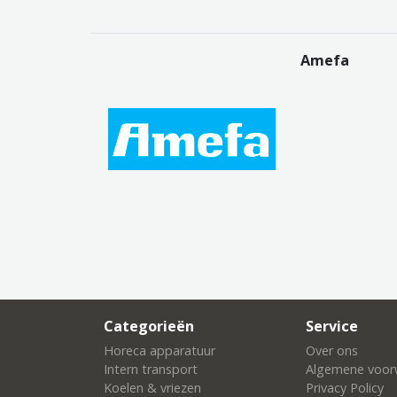
Amefa
Categorieën
Service
Horeca apparatuur
Over ons
Intern transport
Algemene voor
Koelen & vriezen
Privacy Policy