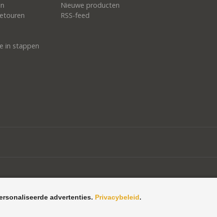
en
Nieuwe producten
etouren
RSS-feed
e in stappen
ersonaliseerde advertenties.
Privacybeleid
.