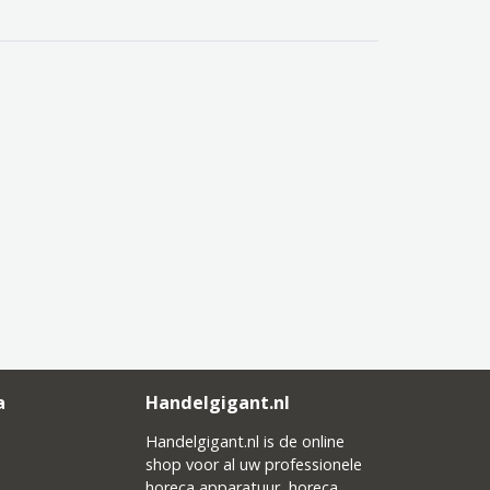
a
Handelgigant.nl
Handelgigant.nl is de online
shop voor al uw professionele
horeca apparatuur, horeca