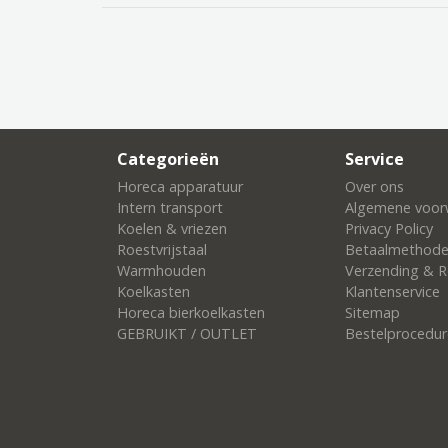
Categorieën
Service
Horeca apparatuur
Over ons
Intern transport
Algemene voor
Koelen & vriezen
Privacy Policy
Roestvrijstaal
Betaalmethod
Warmhouden
Verzending & R
Koelkasten
Klantenservice
Horeca bierkoelkasten
Sitemap
GEBRUIKT / OUTLET
Bestelprocedur