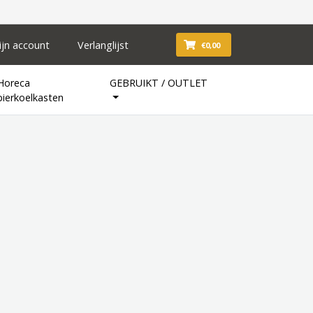
ijn account
Verlanglijst
€0,00
Horeca
GEBRUIKT / OUTLET
bierkoelkasten