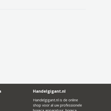
a
Handelgigant.nl
Handelgigant.nl is de online
shop voor al uw professionele
horeca apparatuur, horeca