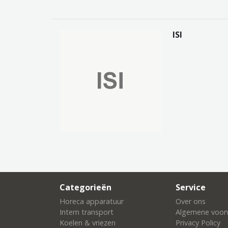
ISI
Categorieën
Service
Horeca apparatuur
Over ons
Intern transport
Algemene voor
Koelen & vriezen
Privacy Policy