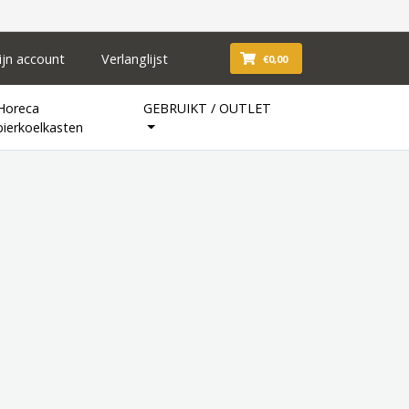
ijn account
Verlanglijst
€0,00
Horeca
GEBRUIKT / OUTLET
bierkoelkasten