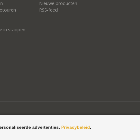
en
Nieuwe producten
etouren
RSS-feed
e in stappen
ersonaliseerde advertenties.
Privacybeleid
.