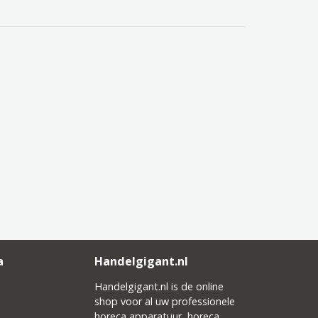
a
Handelgigant.nl
Handelgigant.nl is de online
shop voor al uw professionele
horeca apparatuur, horeca