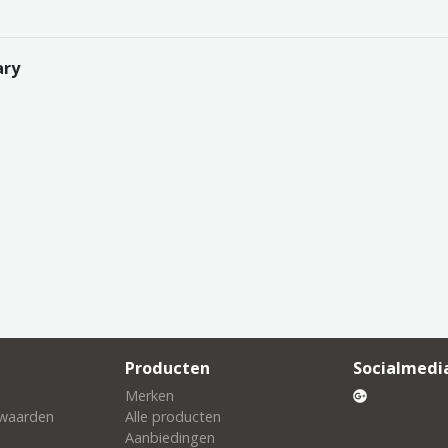
ary
Producten
Socialmedi
Merken
waarden
Alle producten
Aanbiedingen