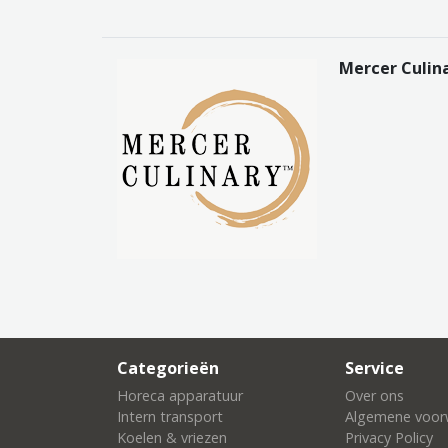
Mercer Culin
Categorieën
Service
Horeca apparatuur
Over ons
Intern transport
Algemene voor
Koelen & vriezen
Privacy Policy