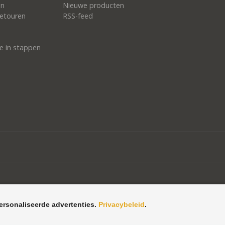
en
Nieuwe producten
etouren
RSS-feed
e in stappen
ersonaliseerde advertenties.
Privacybeleid
.