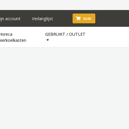
ijn account
Verlanglijst
€0,00
Horeca
GEBRUIKT / OUTLET
bierkoelkasten