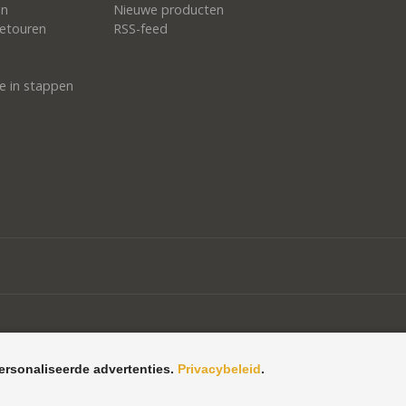
en
Nieuwe producten
etouren
RSS-feed
e in stappen
ersonaliseerde advertenties.
Privacybeleid
.