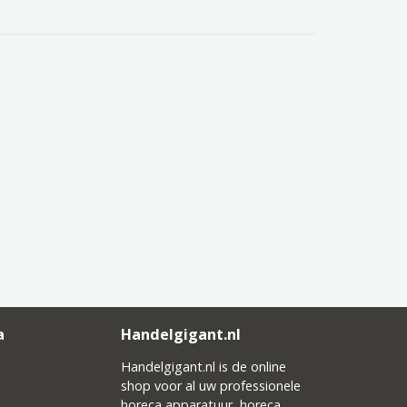
a
Handelgigant.nl
Handelgigant.nl is de online
shop voor al uw professionele
horeca apparatuur, horeca