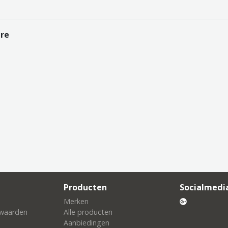
re
Producten
Socialmedi
Merken
waarden
Alle producten
Aanbiedingen