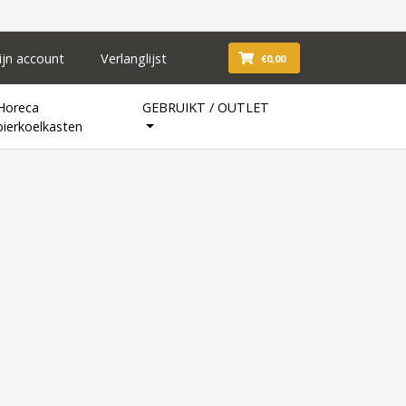
ijn account
Verlanglijst
€0,00
Horeca
GEBRUIKT / OUTLET
bierkoelkasten