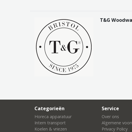
T&G Woodwa
Categorieën
Service
Horeca apparatuur
Over ons
Intern transport
Algemene voor
Koelen & vriezen
Privacy Policy