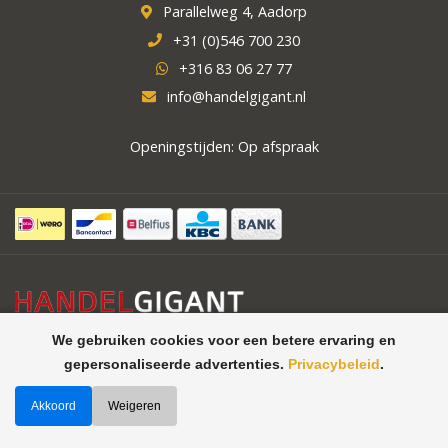
Parallelweg 4, Aadorp
+31 (0)546 700 230
+316 83 06 27 77
info@handelgigant.nl
Openingstijden: Op afspraak
We gebruiken cookies voor een betere ervaring en
gepersonaliseerde advertenties.
Privacybeleid
.
Akkoord
Weigeren
©
Handelgigant uw specialist in
Theme by
Butterstreet 21
horeca apparatuur, koelcellen,