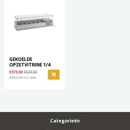
GEKOELDE
OPZETVITRINE 1/4
GNx5
€374,00
€520,00
€452,54 incl. btw
Categorieën