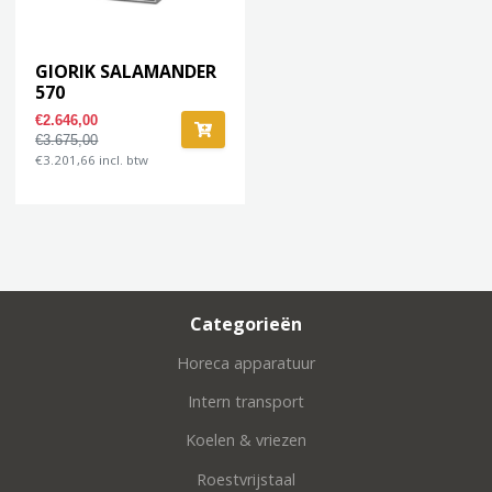
GIORIK SALAMANDER
570
€2.646,00
€3.675,00
€3.201,66 incl. btw
Categorieën
Horeca apparatuur
Intern transport
Koelen & vriezen
Roestvrijstaal