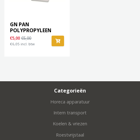
GN PAN
POLYPROPYLEEN
1/6GN-65M
€5,00
€5,00
€6,05 incl. btw
Categorieën
Horeca apparatuur
Intern transport
Koelen & vriezen
Roestvrijstaal