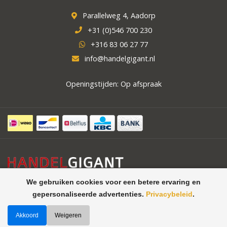
Parallelweg 4, Aadorp
+31 (0)546 700 230
+316 83 06 27 77
info@handelgigant.nl
Openingstijden: Op afspraak
We gebruiken cookies voor een betere ervaring en
gepersonaliseerde advertenties.
Privacybeleid
.
Akkoord
Weigeren
©
Handelgigant uw specialist in
Theme by
Butterstreet 21