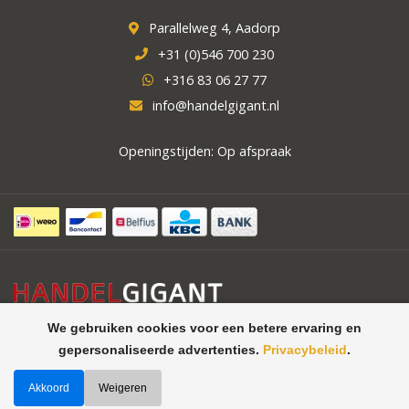
Parallelweg 4, Aadorp
+31 (0)546 700 230
+316 83 06 27 77
info@handelgigant.nl
Openingstijden: Op afspraak
We gebruiken cookies voor een betere ervaring en
gepersonaliseerde advertenties.
Privacybeleid
.
Akkoord
Weigeren
©
Handelgigant uw specialist in
Theme by
Butterstreet 21