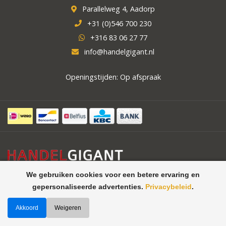
Parallelweg 4, Aadorp
+31 (0)546 700 230
+316 83 06 27 77
info@handelgigant.nl
Openingstijden: Op afspraak
We gebruiken cookies voor een betere ervaring en
gepersonaliseerde advertenties.
Privacybeleid
.
Akkoord
Weigeren
©
Handelgigant uw specialist in
Theme by
Butterstreet 21
horeca apparatuur, koelcellen,