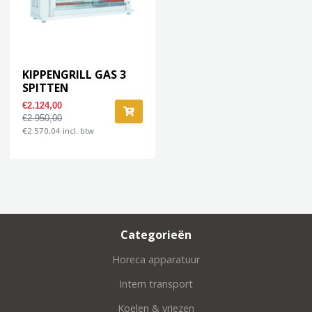
KIPPENGRILL GAS 3
SPITTEN
€2.124,00
€2.950,00
€2.570,04 incl. btw
Categorieën
Horeca apparatuur
Intern transport
Koelen & vriezen