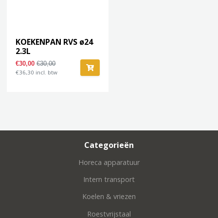
KOEKENPAN RVS ø24
2.3L
€30,00
€30,00
€36,30 incl. btw
Categorieën
Horeca apparatuur
Intern transport
Koelen & vriezen
Roestvrijstaal