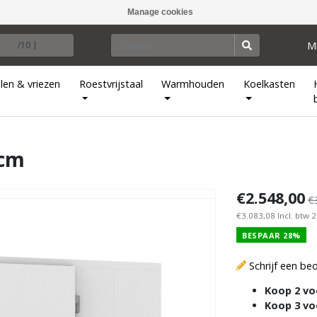
Manage cookies
M
/10 |
len & vriezen
Roestvrijstaal
Warmhouden
Koelkasten
 cm
€2.548,00
€
€3.083,08 Incl. btw 
BESPAAR 28%
Schrijf een be
Koop 2 vo
Koop 3 vo