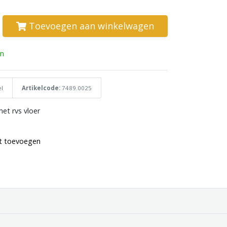
Toevoegen aan winkelwagen
n
l
Artikelcode:
7489.0025
met rvs vloer
st toevoegen