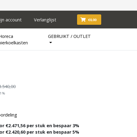
ijn account
Verlanglijst
€0,00
Horeca
GEBRUIKT / OUTLET
bierkoelkasten
3.540,00
21%
oordeling
or €2.471,56 per stuk en bespaar 3%
or €2.420,60 per stuk en bespaar 5%