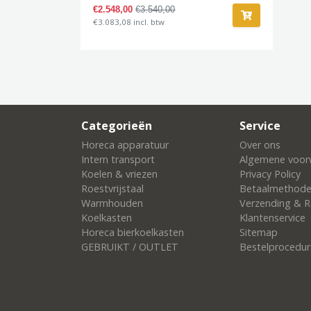
€2.548,00
€3.540,00
€3.083,08 incl. btw
Categorieën
Service
Horeca apparatuur
Over ons
Intern transport
Algemene voor
Koelen & vriezen
Privacy Policy
Roestvrijstaal
Betaalmethod
Warmhouden
Verzending & R
Koelkasten
Klantenservice
Horeca bierkoelkasten
Sitemap
GEBRUIKT / OUTLET
Bestelprocedur