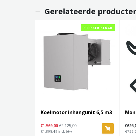
Gerelateerde producte
STEKKER KLAAR
Koelmotor inhangunit 6,5 m3
Mont
€1.569,00
€2.125,00
€625,
€1.898,49 incl. btw
€756,2