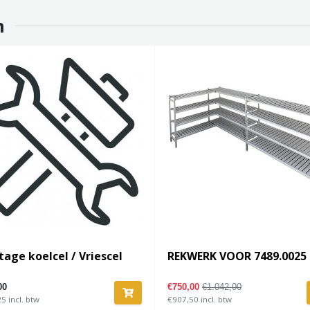
n
age koelcel / Vriescel
REKWERK VOOR 7489.0025
00
€750,00
€1.042,00
5 incl. btw
€907,50 incl. btw