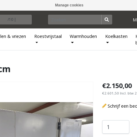
Manage cookies
M
/10 |
len & vriezen
Roestvrijstaal
Warmhouden
Koelkasten
 cm
€2.150,00
€2.601,50 Incl. btw 
Schrijf een be