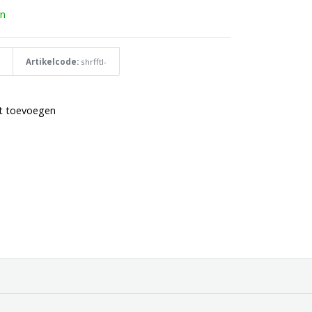
n
Artikelcode:
shrfftl-
st toevoegen