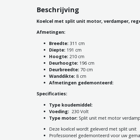
Beschrijving
Koelcel met split unit motor, verdamper, reg
Afmetingen:
Breedte:
311 cm
Diepte:
191 cm
Hoogte:
210 cm
Deurhoogte:
196 cm
Deurbreedte:
70 cm
Wanddikte:
8 cm
Afmetingen gedemonteerd:
Specificaties:
Type koudemiddel:
Voeding:
230 Volt
T
ype motor:
Split unit met motor verdamp
Deze koelcel wordt geleverd met split unit
Professioneel gedemonteerd voor uw gema