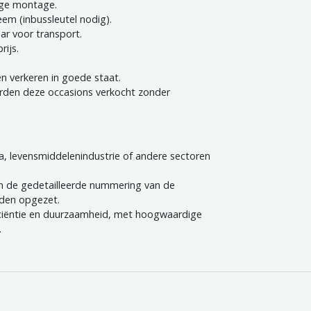
ige montage.
em (inbussleutel nodig).
ar voor transport.
ijs.
en verkeren in goede staat.
rden deze occasions verkocht zonder
ca, levensmiddelenindustrie of andere sectoren
 de gedetailleerde nummering van de
orden opgezet.
iciëntie en duurzaamheid, met hoogwaardige
.