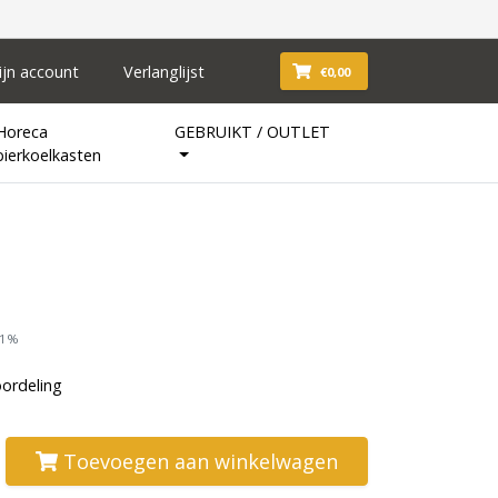
ijn account
Verlanglijst
€0,00
Horeca
GEBRUIKT / OUTLET
bierkoelkasten
21%
oordeling
Toevoegen aan winkelwagen