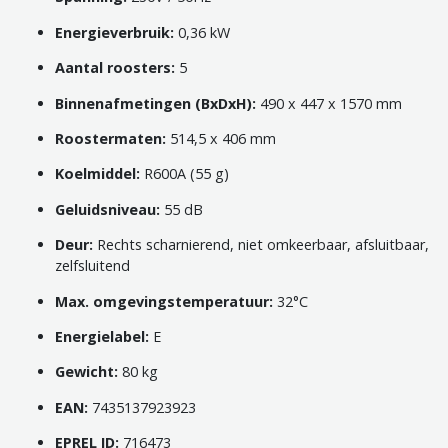
Energieverbruik:
0,36 kW
Aantal roosters:
5
Binnenafmetingen (BxDxH):
490 x 447 x 1570 mm
Roostermaten:
514,5 x 406 mm
Koelmiddel:
R600A (55 g)
Geluidsniveau:
55 dB
Deur:
Rechts scharnierend, niet omkeerbaar, afsluitbaar,
zelfsluitend
Max. omgevingstemperatuur:
32°C
Energielabel:
E
Gewicht:
80 kg
EAN:
7435137923923
EPREL ID:
716473