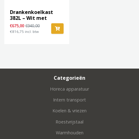
Drankenkoelkast
382L – Wit met
Glasdeur (zonder
€675,00
€940,00
lichtbak)
€816,75 incl. btw
Categorieën
Horeca apparatuur
Intern transport
Koelen & vriezen
Roestvrijstaal
Warmhouden