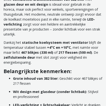
glazen deur en wit design
is ideaal voor gebruik in de
horeca, maar ook perfect voor winkels, sportverenigingen of
thuisgebruik. Het moderne, neutrale ontwerp zorgt ervoor dat
de koelkast moeiteloos past in elke ruimte, terwijl de
LED-
verlichting
zorgt voor een heldere en aantrekkelijke
presentatie van je producten – zonder lichtbak voor een strak
uiterlijk.
Dankzij het
statische koelsysteem met ventilator
blijft de
temperatuur stabiel tussen
+4°C en +10°C
, met ruimte voor
maar liefst
467 blikjes (330 ml)
of
217 flessen (500 ml)
. De
zelfsluitende deur
met slot zorgt voor veiligheid én
energiebesparing.
Belangrijkste kenmerken:
Grote inhoud van 382 liter:
Geschikt voor 467 blikjes of
217 flessen
Wit design met glasdeur (zonder lichtbak):
Stijlvol
en professioneel
LED-verlichting + lichtschakelaar:
Verlicht je dranken