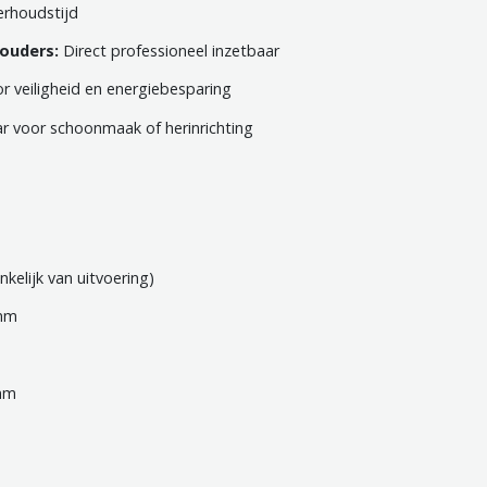
rhoudstijd
houders:
Direct professioneel inzetbaar
r veiligheid en energiebesparing
ar voor schoonmaak of herinrichting
kelijk van uitvoering)
 mm
mm