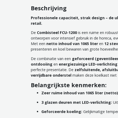
Beschrijving
Professionele capaciteit, strak design – de 
retail.
De
Combisteel FCU-1200
is een ruime en robuu
ontworpen voor intensief gebruik in de horeca, ev
Met een
netto inhoud van 1065 liter
en
12 ste
presenteren en koel bewaren van grote hoeveelh
De combinatie van een
geforceerd (geventilee
ontdooiing
en
energiezuinige LED-verlichting
perfecte presentatie. De
zelfsluitende, afsluit
verrijdbare onderstel
maken deze koelkast niet a
Belangrijkste kenmerken:
Zeer ruime inhoud van 1065 liter (netto)
3 glazen deuren met LED-verlichting:
Uit
Geforceerde koeling:
Gelijkmatige temper