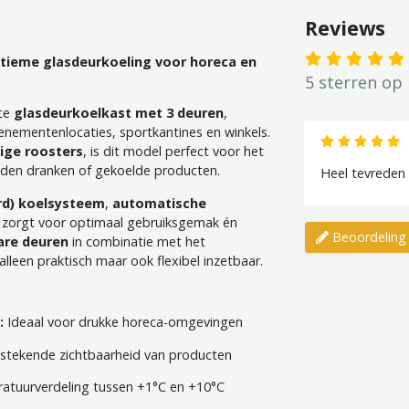
Reviews
ultieme glasdeurkoeling voor horeca en
5 sterren op
ste
glasdeurkoelkast met 3 deuren
,
enementenlocaties, sportkantines en winkels.
vige roosters
, is dit model perfect voor het
eden dranken of gekoelde producten.
Heel tevreden !
rd) koelsysteem
,
automatische
zorgt voor optimaal gebruiksgemak én
Beoordeling 
bare deuren
in combinatie met het
lleen praktisch maar ook flexibel inzetbaar.
:
Ideaal voor drukke horeca-omgevingen
stekende zichtbaarheid van producten
atuurverdeling tussen +1°C en +10°C