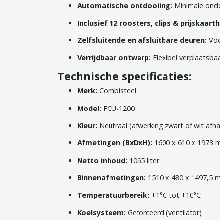
Automatische ontdooiing:
Minimale onde
Inclusief 12 roosters, clips & prijskaart
Zelfsluitende en afsluitbare deuren:
Voo
Verrijdbaar ontwerp:
Flexibel verplaatsba
Technische specificaties:
Merk:
Combisteel
Model:
FCU-1200
Kleur:
Neutraal (afwerking zwart of wit afhan
Afmetingen (BxDxH):
1600 x 610 x 1973
Netto inhoud:
1065 liter
Binnenafmetingen:
1510 x 480 x 1497,5 
Temperatuurbereik:
+1°C tot +10°C
Koelsysteem:
Geforceerd (ventilator)