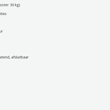
oster: 30 kg)
ties
ur
uitend, afsluitbaar