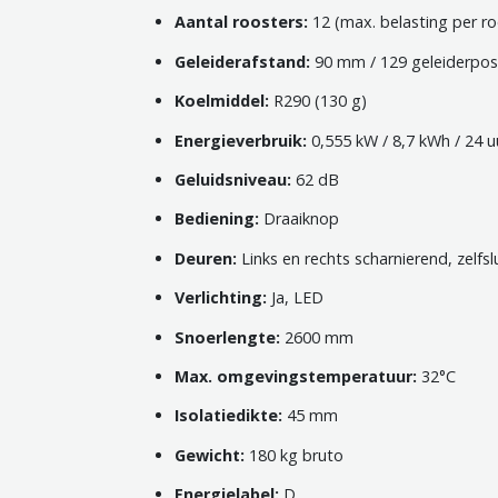
Aantal roosters:
12 (max. belasting per ro
Geleiderafstand:
90 mm / 129 geleiderposi
Koelmiddel:
R290 (130 g)
Energieverbruik:
0,555 kW / 8,7 kWh / 24 u
Geluidsniveau:
62 dB
Bediening:
Draaiknop
Deuren:
Links en rechts scharnierend, zelfsl
Verlichting:
Ja, LED
Snoerlengte:
2600 mm
Max. omgevingstemperatuur:
32°C
Isolatiedikte:
45 mm
Gewicht:
180 kg bruto
Energielabel:
D