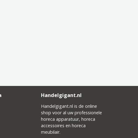
a
Handelgigant.nl
Handelgigant.nl is de online
shop voor al uw professionele
horeca apparatuur, horeca
accessoires en horeca
meubilair.