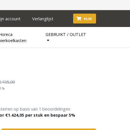
ijn account
Verlanglijst
€0,00
Horeca
GEBRUIKT / OUTLET
bierkoelkasten
2.105,00
21%
sterren op basis van 1 beoordelingen
or €1.424,05 per stuk en bespaar 5%