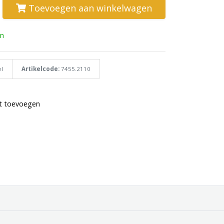
Toevoegen aan winkelwagen
n
l
Artikelcode:
7455.2110
st toevoegen