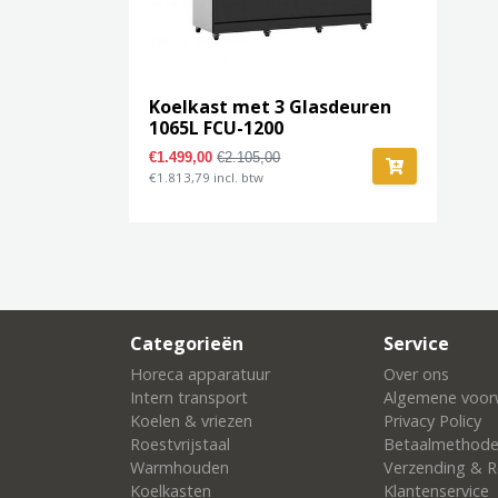
Koelkast met 3 Glasdeuren
1065L FCU-1200
€1.499,00
€2.105,00
€1.813,79 incl. btw
Categorieën
Service
Horeca apparatuur
Over ons
Intern transport
Algemene voor
Koelen & vriezen
Privacy Policy
Roestvrijstaal
Betaalmethod
Warmhouden
Verzending & R
Koelkasten
Klantenservice