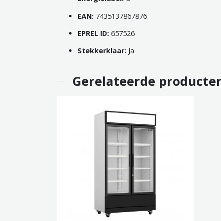
EAN:
7435137867876
EPREL ID:
657526
Stekkerklaar:
Ja
Gerelateerde producte