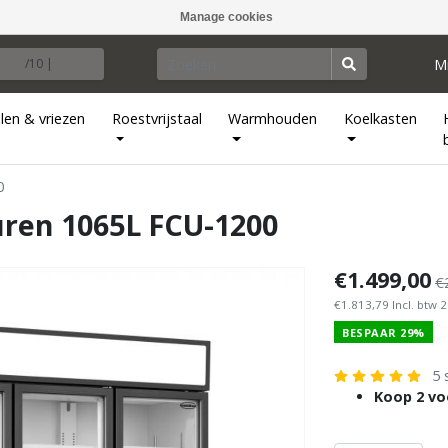
Manage cookies
M
/10 |
len & vriezen
Roestvrijstaal
Warmhouden
Koelkasten
0
uren 1065L FCU-1200
€1.499,00
€
€1.813,79 Incl. btw 
BESPAAR 29%
5 
Koop 2 vo