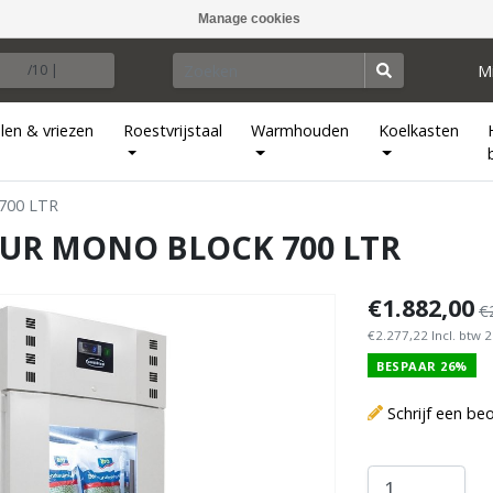
Manage cookies
M
/10 |
len & vriezen
Roestvrijstaal
Warmhouden
Koelkasten
700 LTR
UR MONO BLOCK 700 LTR
€1.882,00
€
€2.277,22 Incl. btw 
BESPAAR 26%
Schrijf een be