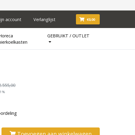
ijn account
Verlanglijst
€0,00
Horeca
GEBRUIKT / OUTLET
bierkoelkasten
2.555,00
21%
oordeling
Toevoegen aan winkelwagen