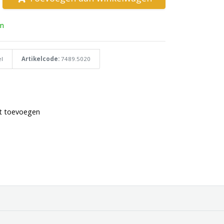
n
l
Artikelcode:
7489.5020
st toevoegen