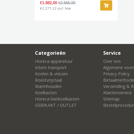
€1.882,00
€2.555,00
€2.277,22 incl. btw
Categorieën
Service
Horeca apparatuur
Over ons
Intern transport
Algemene voor
Koelen & vriezen
Privacy Policy
Roestvrijstaal
Betaalmethod
Warmhouden
Verzending & R
Koelkasten
Klantenservice
Horeca bierkoelkasten
Sitemap
GEBRUIKT / OUTLET
Bestelprocedur