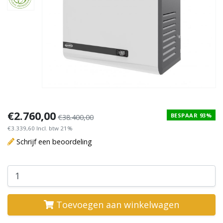
STEKKER KLAAR
STEKKER KLAAR
€2.760,00
BESPAAR 93%
€38.400,00
€3.339,60 Incl. btw 21%
Schrijf een beoordeling
Toevoegen aan winkelwagen